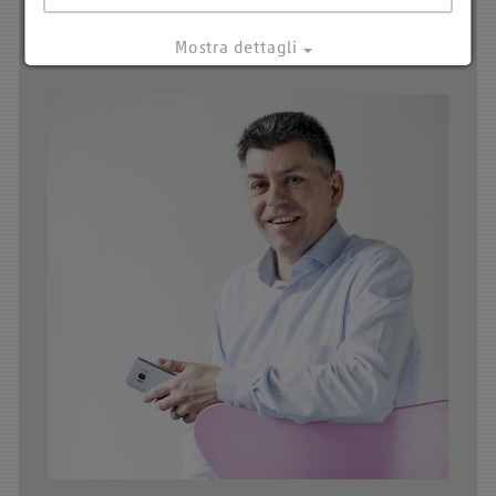
René Vogt
Mostra dettagli
Nota legale
|
Protezione dei dati