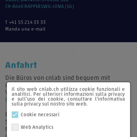
OBERE BAHNHOFSTRASSE 32B
CH-8640 RAPPERSWIL-JONA (SG)
T +41 55 214 33 33
Manda una e-mail
Anfahrt
Die Büros von cnlab sind bequem mit
öffentlichen Verkehrsmitteln zu erreichen.
Il sito web cnlab.ch utilizza cookie funzionali e
Vom Bahnhof Rapperswil aus sind Sie
zu
analitici. Per ulteriori informazioni sulla privacy
e sull'uso dei cookie, consultare l'informativa
Fuss in ca. 5 Minuten
bei uns.
sulla privacy sul nostro sito web.
Für die Anfahrt mit dem Auto konsultieren
Cookie necessari
Sie bitte
Google Maps
. Parkmöglichkeiten
Web Analytics
finden Sie im
Parkhaus Manor
oder im
City
Parkhaus
.