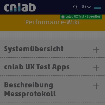
DE
cnlab UX Test - Speedtest
Performance-Wiki
Systemübersicht
cnlab UX Test Apps
Beschreibung
Messprotokoll