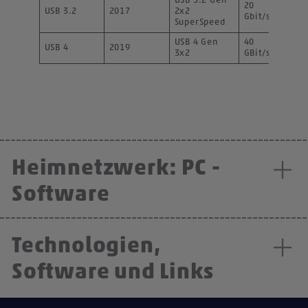
USB 3.2 Gen
20
USB 3.2
2017
2x2
--
Gbit/s
SuperSpeed
USB 4 Gen
40
USB 4
2019
--
3x2
GBit/s
Heimnetzwerk: PC -
Software
Technologien,
Software und Links