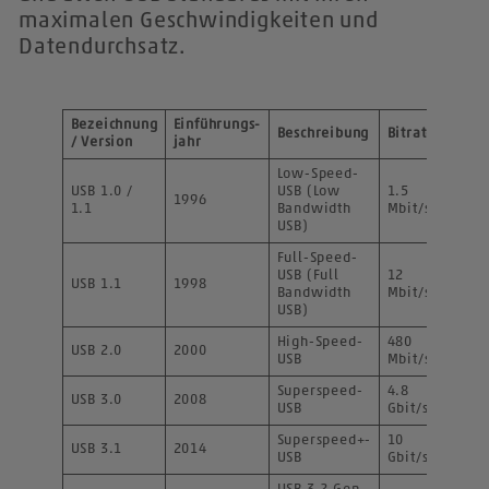
maximalen Geschwindigkeiten und
Datendurchsatz.
Bezeichnung
Einführungs-
Beschreibung
Bitrate
Buchs
/ Version
jahr
Low-Speed-
USB 1.0 /
USB (Low
1.5
1996
schw
1.1
Bandwidth
Mbit/s
USB)
Full-Speed-
USB (Full
12
USB 1.1
1998
schw
Bandwidth
Mbit/s
USB)
High-Speed-
480
USB 2.0
2000
schw
USB
Mbit/s
Superspeed-
4.8
USB 3.0
2008
blau
USB
Gbit/s
Superspeed+-
10
USB 3.1
2014
blau
USB
Gbit/s