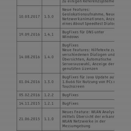
zu einigen Referenzsysteme
Neue Features:
Geolokationaufnahme, Neue
10.03.2017
1.5.0
Netzwerkanimationen, Anzeige
eines About Speedtest Dialogs
BugFixes für DNS unter
19.09.2016
1.4.1
Windows
BugFixes
Neue Features: Hilfetexte zu
verschiedenen Dialogen und
14.08.2016
1.4.0
Übersichten, Automatische
Serverauswahl, Anzeige der
genutzten Lizenzen
BugFixes für Java Update auf
01.04.2016
1.3.0
1.8u66 für Nutzung von PCs mit
Touchscreen
05.02.2016
1.2.2
BugFixes
14.11.2015
1.2.1
BugFixes
Neues Feature: WLAN Analyse
mittels Übersicht der erkannten
21.06.2015
1.1.0
WLAN Netzwerke in der
Messumgebung