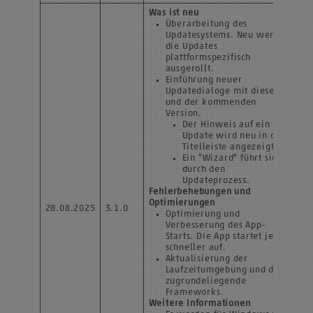
Was ist neu
Überarbeitung des
Updatesystems. Neu werden
die Updates
plattformspezifisch
ausgerollt.
Einführung neuer
Updatedialoge mit dieser
und der kommenden
Version.
Der Hinweis auf ein
Update wird neu in der
Titelleiste angezeigt.
Ein "Wizard" führt sie
durch den
Updateprozess.
Fehlerbehebungen und
Optimierungen
28.08.2025
3.1.0
Optimierung und
Verbesserung des App-
Starts. Die App startet jetzt
schneller auf.
Aktualisierung der
Laufzeitumgebung und des
zugrundeliegende
Frameworks.
Weitere Informationen