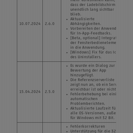
mehr vorkommen kann,
dass der Ladebildschirm
unendlich lang sichtbar
blieb.
Aktualisierte
10.07.2024
2.6.0
Abhängigkeiten.
Vorbereiten der Anwendung
für In-App-Feedbacks.
[Beta, optional] Integration
der Fensterbedienelemente
in die Anwendung.
[Windows] Fix für das Icon
des Uninstallers.
Es wurde ein Dialog zur
Bewertung der App
hinzugefügt.
Die Referenzserverliste
zeigt nun an, ob ein Server
erreichbar ist oder nicht.
15.04.2024
2.5.0
Fehlerbehebung bei einigen
automatischen
Problemberichten.
Aktualisierte Laufzeit für
alle OS-Versionen, außer
für Windows mit 32 Bit.
Fehlerkorrekturen
Unterstützung für die 32-