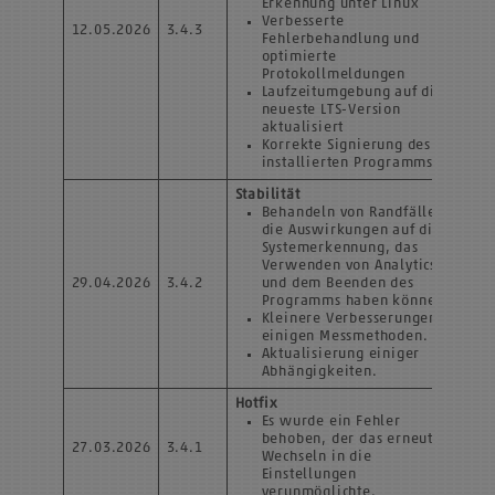
Erkennung unter Linux
Verbesserte
12.05.2026
3.4.3
Fehlerbehandlung und
optimierte
Protokollmeldungen
Laufzeitumgebung auf die
neueste LTS-Version
aktualisiert
Korrekte Signierung des
installierten Programms
Stabilität
Behandeln von Randfällen,
die Auswirkungen auf die
Systemerkennung, das
Verwenden von Analytics
29.04.2026
3.4.2
und dem Beenden des
Programms haben können.
Kleinere Verbesserungen an
einigen Messmethoden.
Aktualisierung einiger
Abhängigkeiten.
Hotfix
Es wurde ein Fehler
behoben, der das erneute
27.03.2026
3.4.1
Wechseln in die
Einstellungen
verunmöglichte.