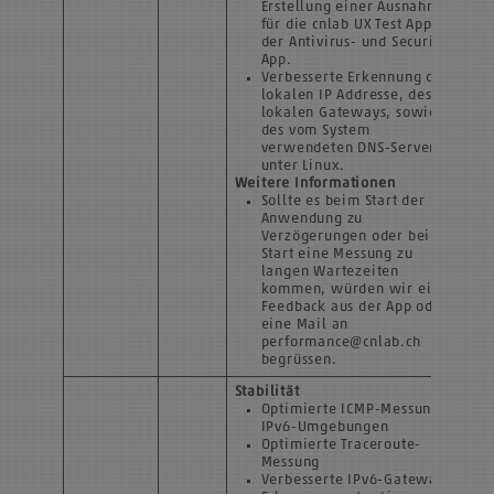
Erstellung einer Ausnahme
für die cnlab UX Test App in
der Antivirus- und Security-
App.
Verbesserte Erkennung der
lokalen IP Addresse, des
lokalen Gateways, sowie
des vom System
verwendeten DNS-Servers
unter Linux.
Weitere Informationen
Sollte es beim Start der
Anwendung zu
Verzögerungen oder beim
Start eine Messung zu
langen Wartezeiten
kommen, würden wir ein
Feedback aus der App oder
eine Mail an
performance@cnlab.ch
begrüssen.
Stabilität
Optimierte ICMP-Messung in
IPv6-Umgebungen
Optimierte Traceroute-
Messung
Verbesserte IPv6-Gateway-