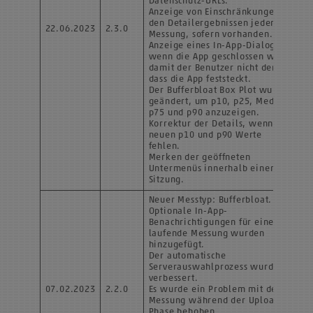
Datenschutz-URLs.
Anzeige von Einschränkungen in
den Detailergebnissen jeder
22.06.2023
2.3.0
Messung, sofern vorhanden.
Anzeige eines In-App-Dialogs,
wenn die App geschlossen wird,
damit der Benutzer nicht denkt,
dass die App feststeckt.
Der Bufferbloat Box Plot wurde
geändert, um p10, p25, Median,
p75 und p90 anzuzeigen.
Korrektur der Details, wenn die
neuen p10 und p90 Werte
fehlen.
Merken der geöffneten
Untermenüs innerhalb einer
Sitzung.
Neuer Messtyp: Bufferbloat.
Optionale In-App-
Benachrichtigungen für eine
laufende Messung wurden
hinzugefügt.
Der automatische
Serverauswahlprozess wurde
verbessert.
07.02.2023
2.2.0
Es wurde ein Problem mit der
Messung während der Upload-
Phase behoben.