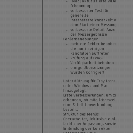
[Mac] aktualisierte WLAN-
Erkennung
verbesserter Test für
generelle
Interneterreichbarkeit vor
dem Start einer Messung
verbesserte Detail-Anzeige
der Messergebnisse
Fehlerbehebungen
mehrere Fehler behoben,
die nur in einigen
Randfällen auftreten
Prüfung auf IPv6-
Verfügbarkeit behoben
einige Übersetzungen
wurden korrigiert
Unterstützung für Tray Icons
unter Windows und Mac
hinzugefügt.
Erste Verbesserungen, um zu
erkennen, ob möglicherweise
eine Satellitenverbindung
besteht.
Struktur des Menüs
überarbeitet, inklusive einiger
farblicher Anpassung, sowie
Einbindung der korrekten