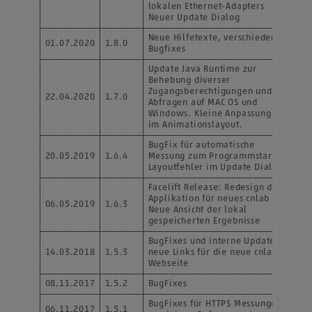
lokalen Ethernet-Adapters
Neuer Update Dialog
Neue Hilfetexte, verschiedene
01.07.2020
1.8.0
Bugfixes
Update Java Runtime zur
Behebung diverser
Zugangsberechtigungen und
22.04.2020
1.7.0
Abfragen auf MAC OS und
Windows. Kleine Anpassungen
im Animationslayout.
BugFix für automatische
20.05.2019
1.6.4
Messung zum Programmstart,
Layoutfehler im Update Dialog
Facelift Release: Redesign der
Applikation für neues cnlab CD,
06.05.2019
1.6.3
Neue Ansicht der lokal
gespeicherten Ergebnisse
BugFixes und interne Updates,
14.03.2018
1.5.3
neue Links für die neue cnlab
Webseite
08.11.2017
1.5.2
BugFixes
BugFixes für HTTPS Messungen
06.11.2017
1.5.1