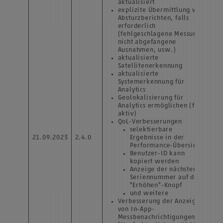
aktualisiert
explizite Übermittlung von
Absturzberichten, falls
erforderlich
(fehlgeschlagene Messung,
nicht abgefangene
Ausnahmen, usw.)
aktualisierte
Satellitenerkennung
aktualisierte
Systemerkennung für
Analytics
Geolokalisierung für
Analytics ermöglichen (falls
aktiv)
QoL-Verbesserungen
selektierbare
21.09.2023
2.4.0
Ergebnisse in der
Performance-Übersicht
Benutzer-ID kann
kopiert werden
Anzeige der nächsten
Seriennummer auf dem
"Erhöhen"-Knopf
und weitere
Verbesserung der Anzeige
von In-App-
Messbenachrichtigungen