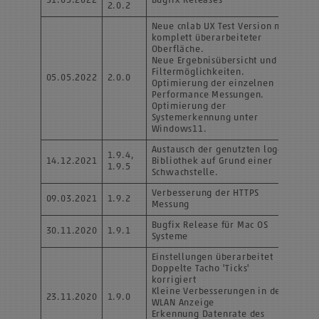
31.05.2022
Bugfix Releases
2.0.2
Neue cnlab UX Test Version mit
komplett überarbeiteter
Oberfläche.
Neue Ergebnisübersicht und
Filtermöglichkeiten.
05.05.2022
2.0.0
Optimierung der einzelnen
Performance Messungen.
Optimierung der
Systemerkennung unter
Windows11.
Austausch der genutzten log4j
1.9.4,
14.12.2021
Bibliothek auf Grund einer
1.9.5
Schwachstelle.
Verbesserung der HTTPS
09.03.2021
1.9.2
Messung
Bugfix Release für Mac OS
30.11.2020
1.9.1
Systeme
Einstellungen überarbeitet
Doppelte Tacho 'Ticks'
korrigiert
Kleine Verbesserungen in der
23.11.2020
1.9.0
WLAN Anzeige
Erkennung Datenrate des