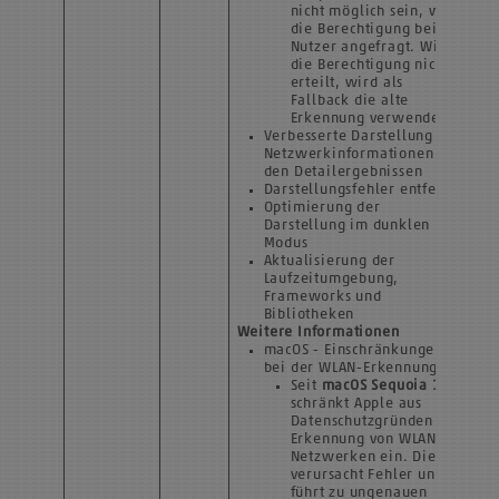
nicht möglich sein, wird
die Berechtigung beim
Nutzer angefragt. Wird
die Berechtigung nicht
erteilt, wird als
Fallback die alte
Erkennung verwendet.
Verbesserte Darstellung von
Netzwerkinformationen in
den Detailergebnissen
Darstellungsfehler entfernt
Optimierung der
Darstellung im dunklen
Modus
Aktualisierung der
Laufzeitumgebung,
Frameworks und
Bibliotheken
Weitere Informationen
macOS - Einschränkungen
bei der WLAN-Erkennung
Seit
macOS Sequoia 15.6
schränkt Apple aus
Datenschutzgründen die
Erkennung von WLAN-
Netzwerken ein. Dies
verursacht Fehler und
führt zu ungenauen