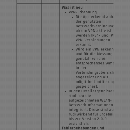
Was ist neu
VPN-Erkennung
Die App erkennt anhand
der genutzten
Netzwerkverbindungen,
ob ein VPN aktiv ist. Es
werden IPv4- und IPv6-
VPN-Verbindungen
erkannt.
Wird ein VPN erkannt
und für die Messung
genutzt, wird ein
entsprechendes Symbol
in der
Verbindungsübersicht
angezeigt und als
mögliche Limitierung
gespeichert.
In den Detailergebnissen
sind neu die
aufgezeichneten WLAN-
Netzwerkinformationen
integriert. Diese sind auch
rückwirkend für Ergebnisse
bis zur Version 2.0.0
ersichtlich.
Fehlerbehebungen und