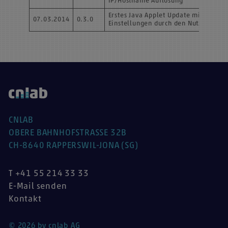
IP/Hostname Auflösung
Erstes Java Applet Update mit
07.03.2014
0.3.0
Einstellungen durch den Nutzer
CNLAB
OBERE BAHNHOFSTRASSE 32B
CH-8640 RAPPERSWIL-JONA (SG)
T +41 55 214 33 33
E-Mail senden
Kontakt
© 2026 by cnlab AG