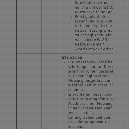
WLAN-Informationen bei
der Ansicht der WLAN-
Netzwerke in der App.
Es ist geplant, diese
Erkennung in Zukunft
mit einer signierten
nativen Lösung wieder
zu ermöglichen. Aktuell
werden die WLAN-
Netzwerke als "
<redacted>
" erkannt.
Was ist neu
Die Traceroute-Phase kann
sehr lange dauern. Dieser
Schritt wird nun parallel
mit dem Beginn einer
Messung ausgelöst, um
weniger Zeit in Anspruch zu
nehmen.
Es wurde ein neuer Box-
Plot-Graph eingeführt: Nach
Abschluss einer Messung und
in den Ergebnissen kann nun
zwischen dem
Liniengraphen und dem
Box-Plot ausgewählt
werden.