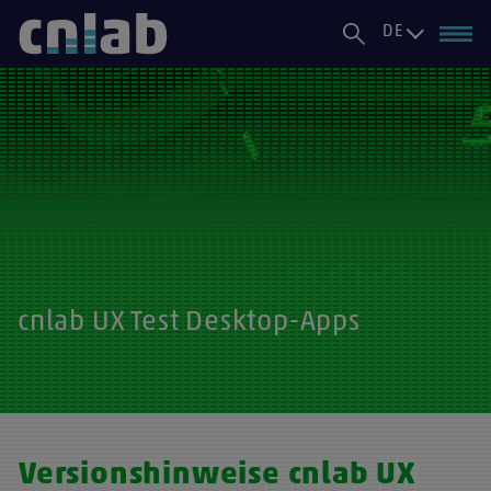
DE
cnlab UX Test - Speedtest
cnlab UX Test Desktop-Apps
Versionshinweise cnlab UX