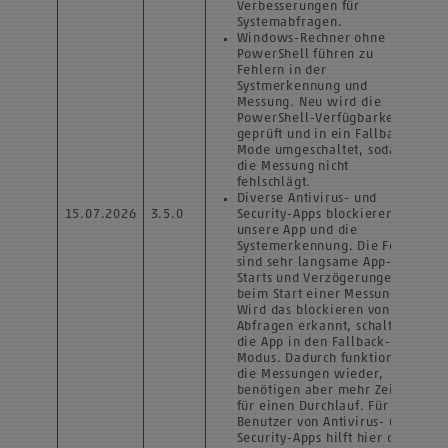
Verbesserungen für
Systemabfragen.
Windows-Rechner ohne
PowerShell führen zu
Fehlern in der
Systmerkennung und
Messung. Neu wird die
PowerShell-Verfügbarkeit
geprüft und in ein Fallback-
Mode umgeschaltet, sodass
die Messung nicht
fehlschlägt.
Diverse Antivirus- und
15.07.2026
3.5.0
Security-Apps blockieren
unsere App und die
Systemerkennung. Die Folge
sind sehr langsame App-
Starts und Verzögerungen
beim Start einer Messung.
Wird das blockieren von
Abfragen erkannt, schaltet
die App in den Fallback-
Modus. Dadurch funktioniert
die Messungen wieder,
benötigen aber mehr Zeit
für einen Durchlauf. Für
Benutzer von Antivirus- und
Security-Apps hilft hier die