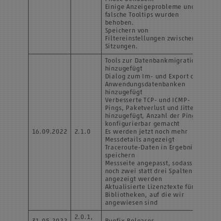
Einige Anzeigeprobleme und
falsche Tooltips wurden
behoben.
Speichern von
Filtereinstellungen zwischen
Sitzungen.
Tools zur Datenbankmigration
hinzugefügt
Dialog zum Im- und Export der
Anwendungsdatenbanken
hinzugefügt
Verbesserte TCP- und ICMP-
Pings, Paketverlust und Jitter
hinzugefügt, Anzahl der Pings
konfigurierbar gemacht
16.09.2022
2.1.0
Es werden jetzt noch mehr
Messdetails angezeigt
Traceroute-Daten in Ergebnissen
speichern
Messseite angepasst, sodass nur
noch zwei statt drei Spalten
angezeigt werden
Aktualisierte Lizenztexte für
Bibliotheken, auf die wir
angewiesen sind
2.0.1,