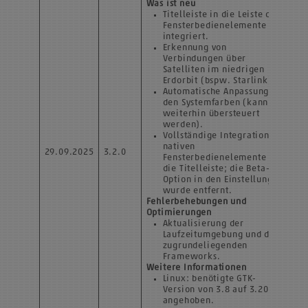
Was ist neu
Titelleiste in die Leiste der
Fensterbedienelemente
integriert.
Erkennung von
Verbindungen über
Satelliten im niedrigen
Erdorbit (bspw. Starlink).
Automatische Anpassung an
den Systemfarben (kann
weiterhin übersteuert
werden).
Vollständige Integration der
nativen
29.09.2025
3.2.0
Fensterbedienelemente in
die Titelleiste; die Beta-
Option in den Einstellungen
wurde entfernt.
Fehlerbehebungen und
Optimierungen
Aktualisierung der
Laufzeitumgebung und des
zugrundeliegenden
Frameworks.
Weitere Informationen
Linux: benötigte GTK-
Version von 3.8 auf 3.20
angehoben.