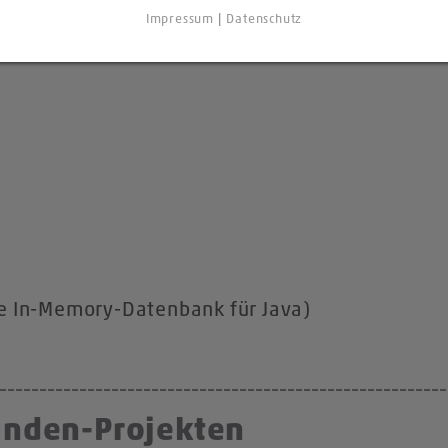
es
Impressum
|
Datenschutz
te In-Memory-Datenbank für Java)
Kunden-Projekten