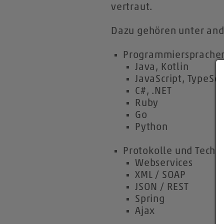
vertraut.
Dazu gehören unter an
Programmiersprache
Java, Kotlin
JavaScript, TypeScr
C#, .NET
Ruby
Go
Python
Protokolle und Techn
Webservices
XML / SOAP
JSON / REST
Spring
Ajax