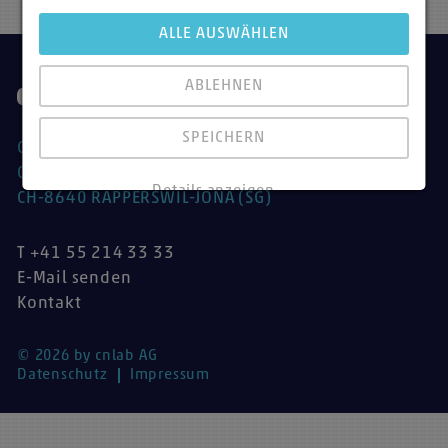
ALLE AUSWÄHLEN
ABLEHNEN
SPEICHERN
CNLAB
OBERE BAHNHOFSTRASSE 32B
Details anzeigen
CH-8640 RAPPERSWIL-JONA (SG)
Impressum
|
Datenschutz
T +41 55 214 33 33
E-Mail senden
Kontakt
© 2026 by cnlab AG
Datenschutz
Impressum