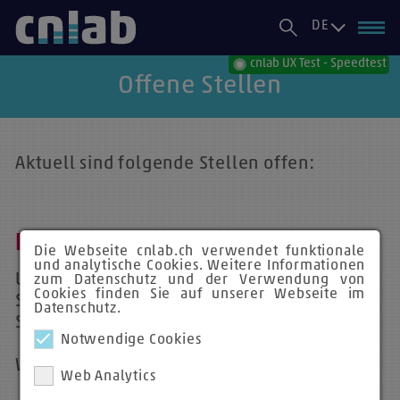
DE
cnlab UX Test - Speedtest
Offene Stellen
Aktuell sind folgende Stellen offen:
IT Security Analyst (m/w)
Die Webseite cnlab.ch verwendet funktionale
und analytische Cookies. Weitere Informationen
Untersuchen Sie aktuelle Konzepte und
zum Datenschutz und der Verwendung von
Cookies finden Sie auf unserer Webseite im
Systeme auf ihre Stärken und
Datenschutz.
Schwächen als
IT Security Analyst
Notwendige Cookies
Wir freuen uns auf Sie!
Web Analytics